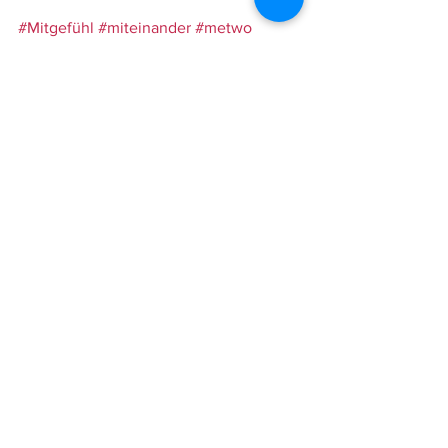
#Mitgefühl
#miteinander
#metwo
#rassismuskritisch
#mindbodyandsoulhealth
#mind
#loveyourselffirst
#reflexion
#warendorf
#zweiseelen
Alle ansehen
Aktuelle Beiträge